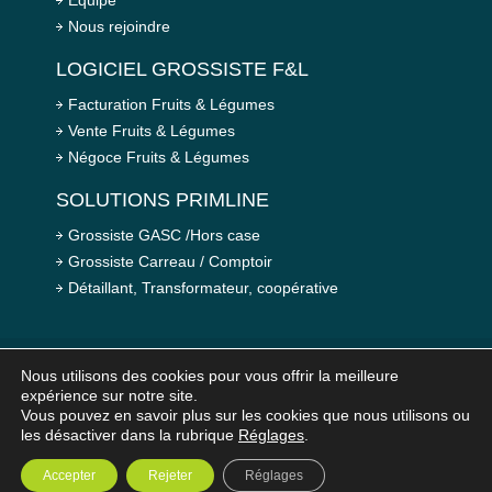
Equipe
Nous rejoindre
LOGICIEL GROSSISTE F&L
Facturation Fruits & Légumes
Vente Fruits & Légumes
Négoce Fruits & Légumes
SOLUTIONS PRIMLINE
Grossiste GASC /Hors case
Grossiste Carreau / Comptoir
Détaillant, Transformateur, coopérative
Nous utilisons des cookies pour vous offrir la meilleure
expérience sur notre site.
© 2026 PRIMLINE - Tous droits réservés
Mentions légales
-
Plan du site
Vous pouvez en savoir plus sur les cookies que nous utilisons ou
les désactiver dans la rubrique
Réglages
.
Accepter
Rejeter
Réglages