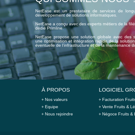
NetEase est un prestataire de services de longu
développement de solutions informatiques.
NetEase a conçu avec des experts métiers de la filièr
dédié Primline.
NetEase propose une solution globale avec des s
une optimisation et intégration rapide de la solutio
éventuelle de l’infrastructure et de la maintenance d
À PROPOS
LOGICIEL GR
Nos valeurs
Facturation Frui
Equipe
Vente Fruits & 
Nous rejoindre
Négoce Fruits &