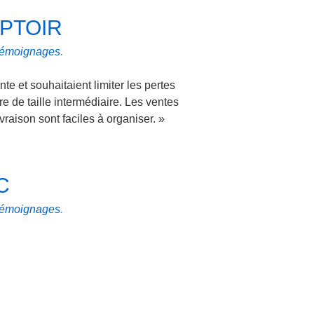
PTOIR
émoignages
.
te et souhaitaient limiter les pertes
re de taille intermédiaire. Les ventes
vraison sont faciles à organiser. »
C
émoignages
.