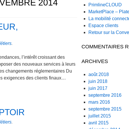
E
VEMBRE 2014
PrimlineCLOUD
MarketPlace – Plat
La mobilité connect
EUR,
Espace clients
Retour sur la Con
étiers
.
COMMENTAIRES 
tendances, l’intérêt croissant des
ARCHIVES
roposer des nouveaux services à leurs
Des changements réglementaires Du
août 2018
es exigences des clients finaux…
juin 2018
juin 2017
septembre 2016
mars 2016
septembre 2015
PTOIR
juillet 2015
étiers
.
avril 2015