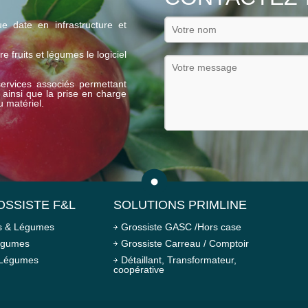
e date en infrastructure et
e fruits et légumes le logiciel
ervices associés permettant
n ainsi que la prise en charge
u matériel.
OSSISTE F&L
SOLUTIONS PRIMLINE
ts & Légumes
Grossiste GASC /Hors case
Légumes
Grossiste Carreau / Comptoir
 Légumes
Détaillant, Transformateur,
coopérative