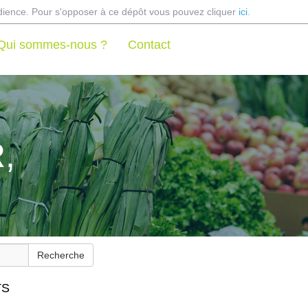
udience. Pour s'opposer à ce dépôt vous pouvez cliquer
ici
.
Qui sommes-nous ?
Contact
,
Recherche
TS