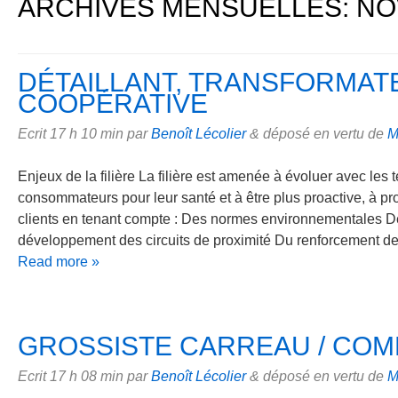
COOPÉRATIV
ARCHIVES MENSUELLES:
NO
DÉTAILLANT, TRANSFORMAT
COOPÉRATIVE
Ecrit
17 h 10 min
par
Benoît Lécolier
&
déposé en vertu de
M
Enjeux de la filière La filière est amenée à évoluer avec les 
consommateurs pour leur santé et à être plus proactive, à p
clients en tenant compte : Des normes environnementales 
développement des circuits de proximité Du renforcement d
Read more »
GROSSISTE CARREAU / COM
Ecrit
17 h 08 min
par
Benoît Lécolier
&
déposé en vertu de
M