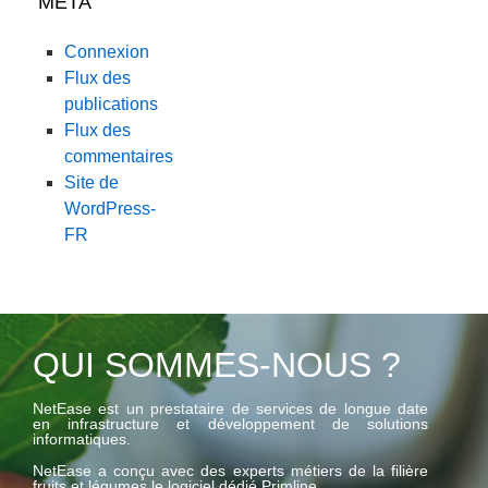
MÉTA
Connexion
Flux des
publications
Flux des
commentaires
Site de
WordPress-
FR
QUI SOMMES-NOUS ?
NetEase est un prestataire de services de longue date
en infrastructure et développement de solutions
informatiques.
NetEase a conçu avec des experts métiers de la filière
fruits et légumes le logiciel dédié Primline.