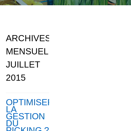
GESTION DU
ARCHIVES
MENSUELLES:
JUILLET
2015
OPTIMISER
PICKING ?
LA
GESTION
DU
PICKING ?