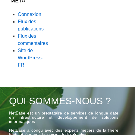
MÉTA
Connexion
Flux des
publications
Flux des
commentaires
Site de
WordPress-
FR
QUI SOMMES-NOUS ?
NetEase est un prestataire de services de longue date
en infrastructure et développement de solutions
informatiques.
NetEase a conçu avec des experts métiers de la filière
fruits et légumes le logiciel dédié Primline.